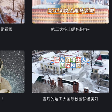
世界看雪
哈工大换上暖冬装啦~
美！
雪后的哈工大国际校园静谧美好